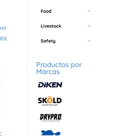
Food
Livestock
est
CRX
Safety
Productos por
Marcas
c