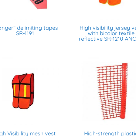
nger” delimiting tapes
High visibility jersey v
SR-1191
with bicolor textile
reflective SR-1210 AN
gh Visibility mesh vest
High-strength plasti