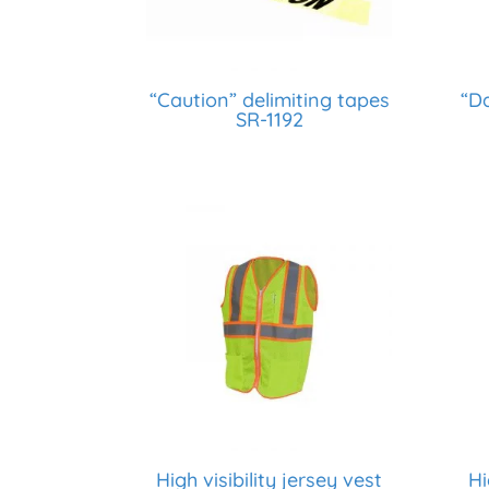
“Caution” delimiting tapes
“Da
SR-1192
High visibility jersey vest
Hi