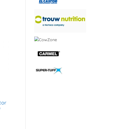
tor
)