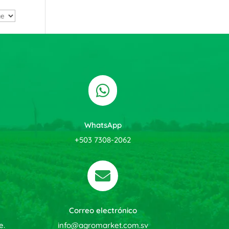

WhatsApp
+503 7308-2062

Correo electrónico
e.
info@agromarket.com.sv