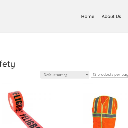
Home
About Us
fety