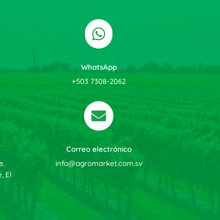

WhatsApp
+503 7308-2062

Correo electrónico
e.
info@agromarket.com.sv
, El