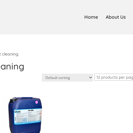
Home
About Us
 cleaning
eaning