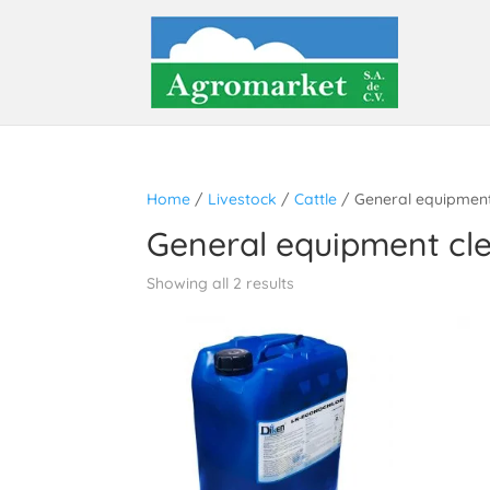
Home
/
Livestock
/
Cattle
/ General equipment
General equipment cl
Showing all 2 results