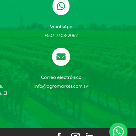

WhatsApp
+503 7308-2062

Correo electrónico
e.
info@agromarket.com.sv
, El