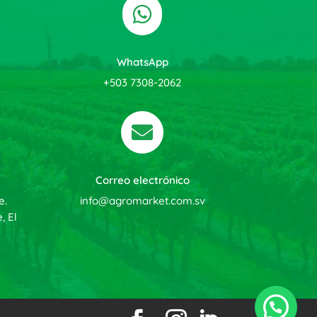

WhatsApp
+503 7308-2062

Correo electrónico
e.
info@agromarket.com.sv
, El