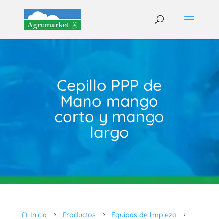
Cepillo PPP de
Mano mango
corto y mango
largo
Inicio
Productos
Equipos de limpieza

5
5
5