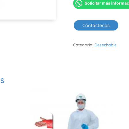
Solicitar más informa
Contáctenos
Categoría:
Desechable
os