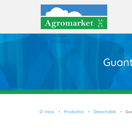
Guant
Inicio
Productos
Desechable
Gua

5
5
5