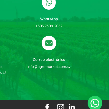

WhatsApp
+503 7308-2062

Correo electrónico
e.
info@agromarket.com.sv
, El


