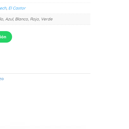
ech
,
El Castor
lo, Azul, Blanco, Rojo, Verde
ción
za