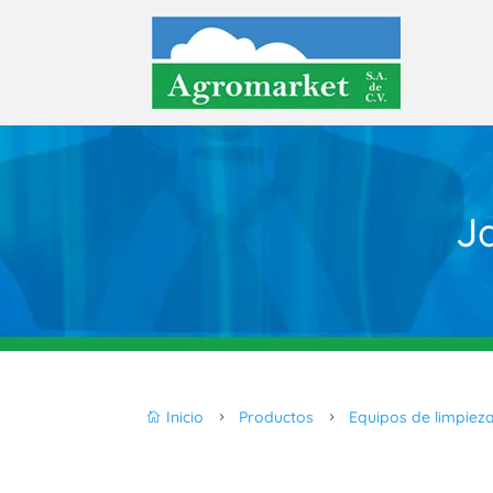
J
Inicio
Productos
Equipos de limpiez

5
5