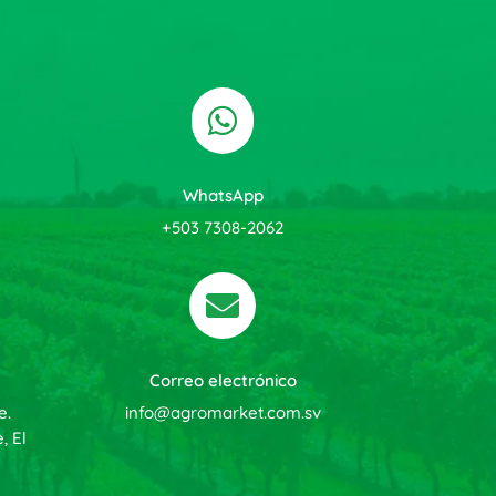

WhatsApp
+503 7308-2062

Correo electrónico
e.
info@agromarket.com.sv
, El