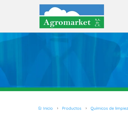
Inicio
Productos
Químicos de limpie

5
5