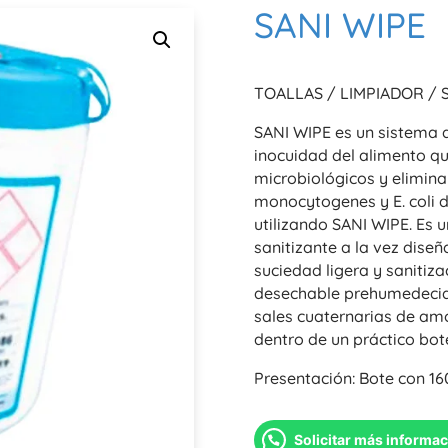
SANI WIPE
TOALLAS / LIMPIADOR / 
SANI WIPE es un sistema d
inocuidad del alimento q
microbiológicos y elimin
monocytogenes y E. coli d
utilizando SANI WIPE. Es 
sanitizante a la vez dise
suciedad ligera y sanitiz
desechable prehumedecida
sales cuaternarias de am
dentro de un práctico bot
Presentación: Bote con 16
Solicitar más informa