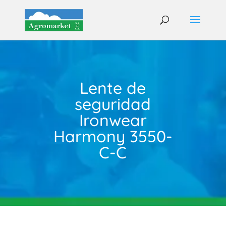
Lente de
seguridad
Ironwear
Harmony 3550-
C-C