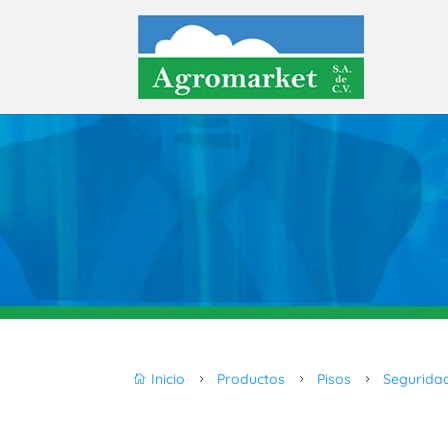
Inicio
Productos
Pisos
Segurida

5
5
5