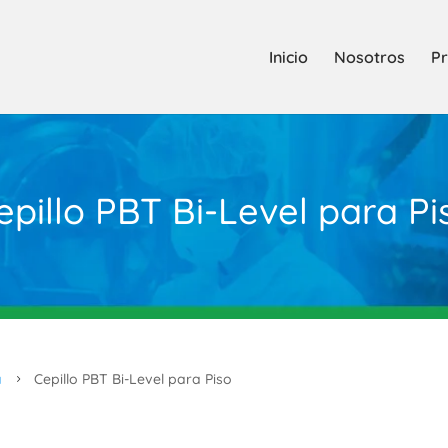
Inicio
Nosotros
Pr
epillo PBT Bi-Level para Pi
a
Cepillo PBT Bi-Level para Piso
5