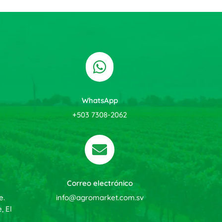

WhatsApp
+503 7308-2062

Correo electrónico
e.
info@agromarket.com.sv
, El