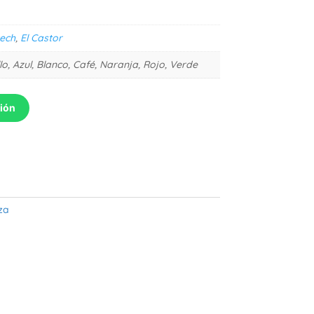
ech
,
El Castor
lo, Azul, Blanco, Café, Naranja, Rojo, Verde
ción
za