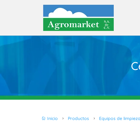
C
Inicio
Productos
Equipos de limpiez

5
5