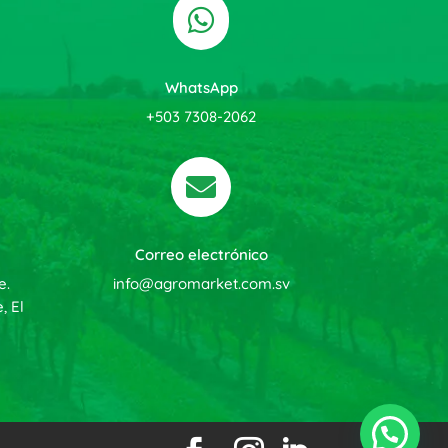

WhatsApp
+503 7308-2062

Correo electrónico
e.
info@agromarket.com.sv
, El