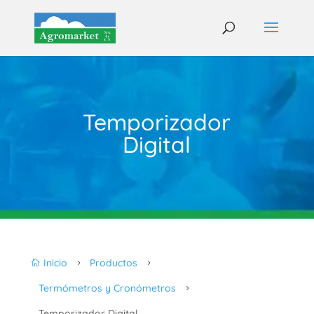
Temporizador
Digital
Inicio
Productos

5
5
Termómetros y Cronómetros
5
Temporizador Digital