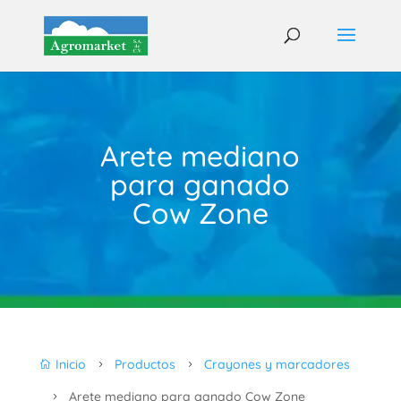
Arete mediano
para ganado
Cow Zone
Inicio
Productos
Crayones y marcadores

5
5
Arete mediano para ganado Cow Zone
5