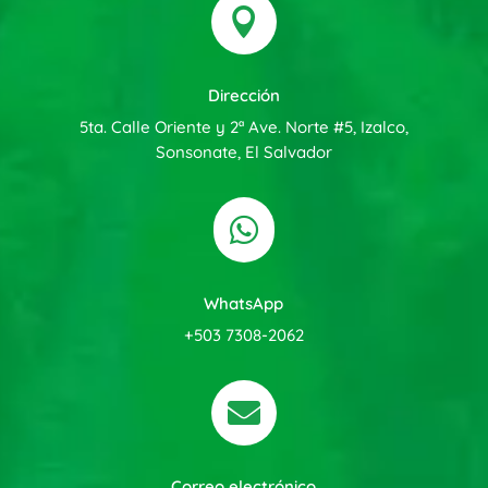

Dirección
5ta. Calle Oriente y 2ª Ave. Norte #5, Izalco,
Sonsonate, El Salvador

WhatsApp
+503 7308-2062

Correo electrónico