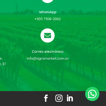
WhatsApp
+503 7308-2062

Correo electrónico
e.
info@agromarket.com.sv
, El


